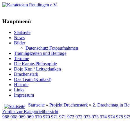
Hauptmenü
Startseite
News
Bilder
Datenschutz Fotoaufnahmen
Trainingszeiten und Beiträge
Termine
Die Karate-Philosophie
Dojo Kun / Leitgedanken
Drachenstark
Das Team (Kontakt)
Historie
Links
Impressum
Startseite
»
Projekt Drachenstark
»
2. Drachentag in Re
Zurück zur Kategorieübersicht
968
968
969
969
970
970
971
971
972
972
973
973
974
974
975
97