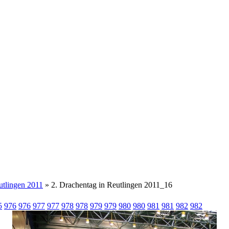
utlingen 2011
» 2. Drachentag in Reutlingen 2011_16
5
976
976
977
977
978
978
979
979
980
980
981
981
982
982