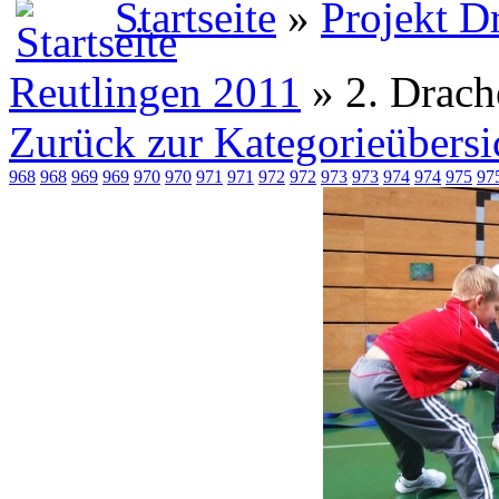
Startseite
»
Projekt D
Reutlingen 2011
» 2. Drach
Zurück zur Kategorieübersi
968
968
969
969
970
970
971
971
972
972
973
973
974
974
975
97