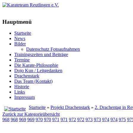
Hauptmenü
Startseite
News
Bilder
Datenschutz Fotoaufnahmen
Trainingszeiten und Beiträge
Termine
Die Karate-Philosophie
Dojo Kun / Leitgedanken
Drachenstark
Das Team (Kontakt)
Historie
Links
Impressum
Startseite
»
Projekt Drachenstark
»
2. Drachentag in Re
Zurück zur Kategorieübersicht
968
968
969
969
970
970
971
971
972
972
973
973
974
974
975
97